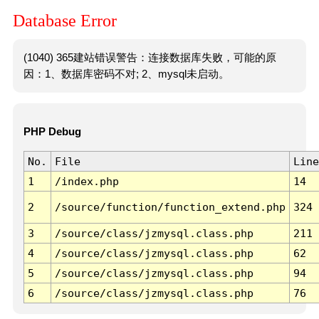
Database Error
(1040) 365建站错误警告：连接数据库失败，可能的原
因：1、数据库密码不对; 2、mysql未启动。
PHP Debug
No.
File
Line
1
/index.php
14
2
/source/function/function_extend.php
324
3
/source/class/jzmysql.class.php
211
4
/source/class/jzmysql.class.php
62
5
/source/class/jzmysql.class.php
94
6
/source/class/jzmysql.class.php
76