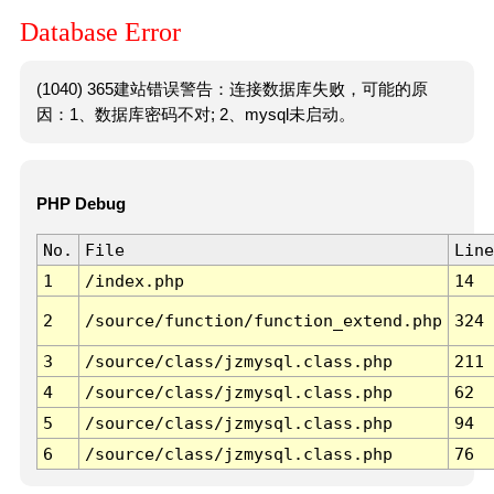
Database Error
(1040) 365建站错误警告：连接数据库失败，可能的原
因：1、数据库密码不对; 2、mysql未启动。
PHP Debug
No.
File
Line
1
/index.php
14
2
/source/function/function_extend.php
324
3
/source/class/jzmysql.class.php
211
4
/source/class/jzmysql.class.php
62
5
/source/class/jzmysql.class.php
94
6
/source/class/jzmysql.class.php
76