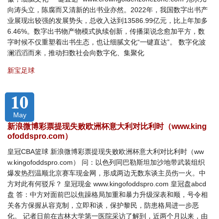
向涛头立，陈腐而又清新的出书业亦然。2022年，我国数字出书产
业展现出较强的发展势头，总收入达到13586.99亿元，比上年加多
6.46%。数字出书物产物模式执续创新，传播渠说念愈加平方，数
字时候不仅重塑着出书生态，也让细腻文化“一键直达”。 数字化波
澜滔滔而来，推动扫数社会向数字化、集聚化
新宝足球
10
May
新浪微博彩票提现失败欧洲杯意大利对比利时（www.king
ofoddspro.com）
皇冠CBA篮球 新浪微博彩票提现失败欧洲杯意大利对比利时（ww
w.kingofoddspro.com） 问：以色列同巴勒斯坦加沙地带武装组织
爆发热烈温顺北京赛车现金网，形成两边无数东谈主员伤一火。中
方对此有何驳斥？ 皇冠现金 www.kingofoddspro.com 皇冠盘abcd
盘 答：中方对面前巴以焦躁格局加重和暴力升级深表和顺，号令相
关各方保握从容克制，立即和谈，保护黎民，防患格局进一步恶
化。 记者日前在吉林大学第一医院采访了解到，近两个月以来，由