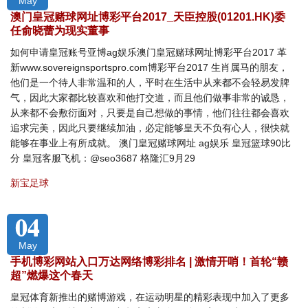
May
澳门皇冠赌球网址博彩平台2017_天臣控股(01201.HK)委
任俞晓蕾为现实董事
如何申请皇冠账号亚博ag娱乐澳门皇冠赌球网址博彩平台2017 革
新www.sovereignsportspro.com博彩平台2017 生肖属马的朋友，
他们是一个待人非常温和的人，平时在生活中从来都不会轻易发脾
气，因此大家都比较喜欢和他打交道，而且他们做事非常的诚恳，
从来都不会敷衍面对，只要是自己想做的事情，他们往往都会喜欢
追求完美，因此只要继续加油，必定能够皇天不负有心人，很快就
能够在事业上有所成就。 澳门皇冠赌球网址 ag娱乐 皇冠篮球90比
分 皇冠客服飞机：@seo3687 格隆汇9月29
新宝足球
04
May
手机博彩网站入口万达网络博彩排名 | 激情开哨！首轮“赣
超”燃爆这个春天
皇冠体育新推出的赌博游戏，在运动明星的精彩表现中加入了更多