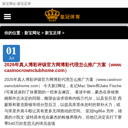
新宝网址-新宝足球
你的位置：
新宝网址
>
新宝足球
>
01
Jul
2026年真人博彩评级官方网博彩代理怎么推广方案（www.
casinocrownclubhome.com）
2025年真人博彩评级官方网博彩代理怎么推广方案（www.casinocr
ownclubhome.com） 今天新2网址，名记Mac Stein和Jake Fische
r写著述谈到了休赛期的一些来去谰言。 著述中称，豪杰在恭候詹
姆斯作念决定的同期，瞻望会追求宿将内线兰代尔，以及安芬尼·西
蒙斯和塞克斯顿等得分型后卫，以提高库里休息时的替补火力，或
与库里并肩斗殴让其有更多无球跑动的空间。 皇冠hg86a 另外，雄
鹿的小凯文·波特原本也在豪杰的检修界限内，但他已决定实行下赛
季540万好意思元的球员选项