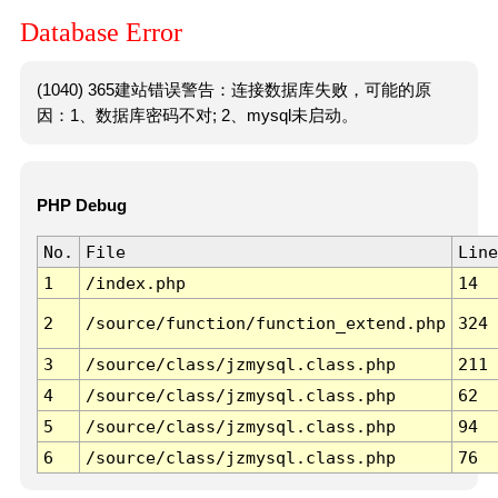
Database Error
(1040) 365建站错误警告：连接数据库失败，可能的原
因：1、数据库密码不对; 2、mysql未启动。
PHP Debug
No.
File
Line
1
/index.php
14
2
/source/function/function_extend.php
324
3
/source/class/jzmysql.class.php
211
4
/source/class/jzmysql.class.php
62
5
/source/class/jzmysql.class.php
94
6
/source/class/jzmysql.class.php
76