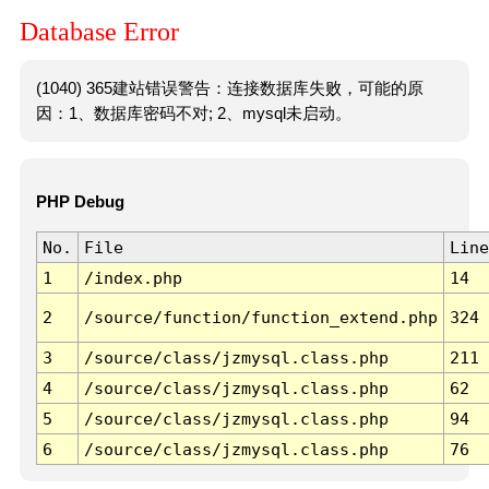
Database Error
(1040) 365建站错误警告：连接数据库失败，可能的原
因：1、数据库密码不对; 2、mysql未启动。
PHP Debug
No.
File
Line
1
/index.php
14
2
/source/function/function_extend.php
324
3
/source/class/jzmysql.class.php
211
4
/source/class/jzmysql.class.php
62
5
/source/class/jzmysql.class.php
94
6
/source/class/jzmysql.class.php
76