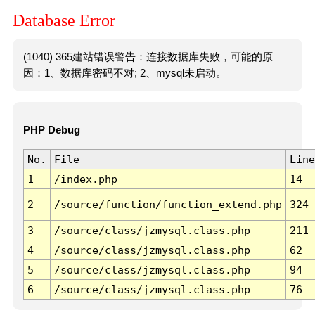
Database Error
(1040) 365建站错误警告：连接数据库失败，可能的原
因：1、数据库密码不对; 2、mysql未启动。
PHP Debug
No.
File
Line
1
/index.php
14
2
/source/function/function_extend.php
324
3
/source/class/jzmysql.class.php
211
4
/source/class/jzmysql.class.php
62
5
/source/class/jzmysql.class.php
94
6
/source/class/jzmysql.class.php
76