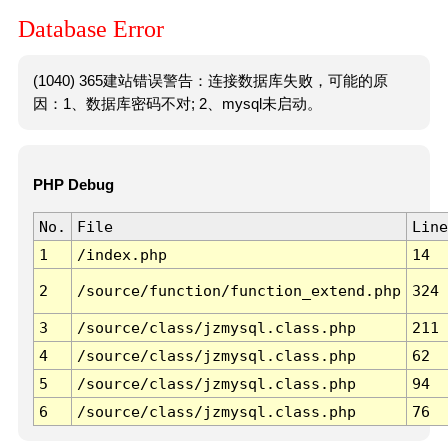
Database Error
(1040) 365建站错误警告：连接数据库失败，可能的原
因：1、数据库密码不对; 2、mysql未启动。
PHP Debug
No.
File
Line
1
/index.php
14
2
/source/function/function_extend.php
324
3
/source/class/jzmysql.class.php
211
4
/source/class/jzmysql.class.php
62
5
/source/class/jzmysql.class.php
94
6
/source/class/jzmysql.class.php
76