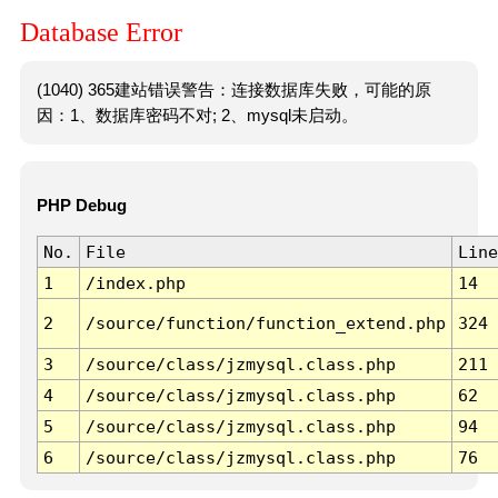
Database Error
(1040) 365建站错误警告：连接数据库失败，可能的原
因：1、数据库密码不对; 2、mysql未启动。
PHP Debug
No.
File
Line
1
/index.php
14
2
/source/function/function_extend.php
324
3
/source/class/jzmysql.class.php
211
4
/source/class/jzmysql.class.php
62
5
/source/class/jzmysql.class.php
94
6
/source/class/jzmysql.class.php
76