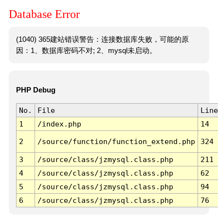
Database Error
(1040) 365建站错误警告：连接数据库失败，可能的原
因：1、数据库密码不对; 2、mysql未启动。
PHP Debug
No.
File
Line
1
/index.php
14
2
/source/function/function_extend.php
324
3
/source/class/jzmysql.class.php
211
4
/source/class/jzmysql.class.php
62
5
/source/class/jzmysql.class.php
94
6
/source/class/jzmysql.class.php
76