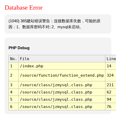
Database Error
(1040) 365建站错误警告：连接数据库失败，可能的原
因：1、数据库密码不对; 2、mysql未启动。
PHP Debug
No.
File
Line
1
/index.php
14
2
/source/function/function_extend.php
324
3
/source/class/jzmysql.class.php
211
4
/source/class/jzmysql.class.php
62
5
/source/class/jzmysql.class.php
94
6
/source/class/jzmysql.class.php
76