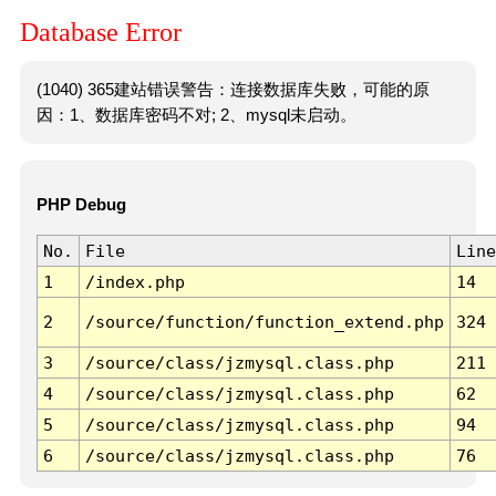
Database Error
(1040) 365建站错误警告：连接数据库失败，可能的原
因：1、数据库密码不对; 2、mysql未启动。
PHP Debug
No.
File
Line
1
/index.php
14
2
/source/function/function_extend.php
324
3
/source/class/jzmysql.class.php
211
4
/source/class/jzmysql.class.php
62
5
/source/class/jzmysql.class.php
94
6
/source/class/jzmysql.class.php
76