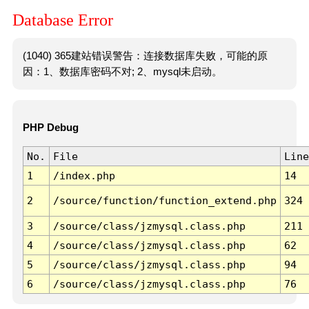
Database Error
(1040) 365建站错误警告：连接数据库失败，可能的原
因：1、数据库密码不对; 2、mysql未启动。
PHP Debug
No.
File
Line
1
/index.php
14
2
/source/function/function_extend.php
324
3
/source/class/jzmysql.class.php
211
4
/source/class/jzmysql.class.php
62
5
/source/class/jzmysql.class.php
94
6
/source/class/jzmysql.class.php
76