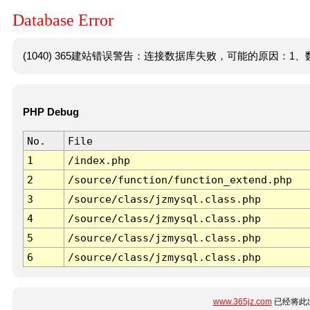
Database Error
(1040) 365建站错误警告：连接数据库失败，可能的原因：1、数
PHP Debug
No.
File
1
/index.php
2
/source/function/function_extend.php
3
/source/class/jzmysql.class.php
4
/source/class/jzmysql.class.php
5
/source/class/jzmysql.class.php
6
/source/class/jzmysql.class.php
www.365jz.com
已经将此