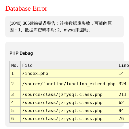
Database Error
(1040) 365建站错误警告：连接数据库失败，可能的原
因：1、数据库密码不对; 2、mysql未启动。
PHP Debug
No.
File
Line
1
/index.php
14
2
/source/function/function_extend.php
324
3
/source/class/jzmysql.class.php
211
4
/source/class/jzmysql.class.php
62
5
/source/class/jzmysql.class.php
94
6
/source/class/jzmysql.class.php
76