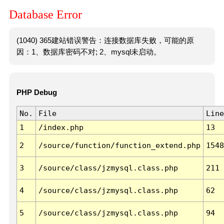
Database Error
(1040) 365建站错误警告：连接数据库失败，可能的原
因：1、数据库密码不对; 2、mysql未启动。
PHP Debug
No.
File
Line
1
/index.php
13
2
/source/function/function_extend.php
1548
3
/source/class/jzmysql.class.php
211
4
/source/class/jzmysql.class.php
62
5
/source/class/jzmysql.class.php
94