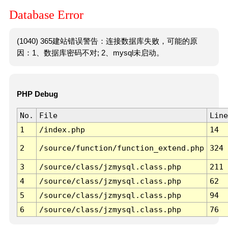
Database Error
(1040) 365建站错误警告：连接数据库失败，可能的原
因：1、数据库密码不对; 2、mysql未启动。
PHP Debug
No.
File
Line
1
/index.php
14
2
/source/function/function_extend.php
324
3
/source/class/jzmysql.class.php
211
4
/source/class/jzmysql.class.php
62
5
/source/class/jzmysql.class.php
94
6
/source/class/jzmysql.class.php
76