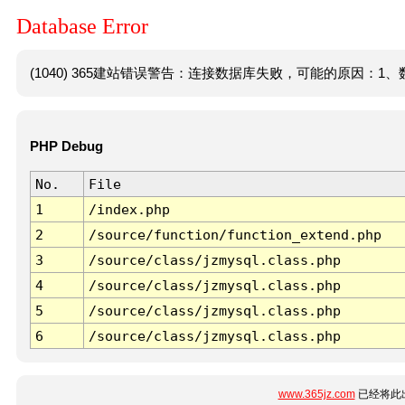
Database Error
(1040) 365建站错误警告：连接数据库失败，可能的原因：1、数
PHP Debug
No.
File
1
/index.php
2
/source/function/function_extend.php
3
/source/class/jzmysql.class.php
4
/source/class/jzmysql.class.php
5
/source/class/jzmysql.class.php
6
/source/class/jzmysql.class.php
www.365jz.com
已经将此