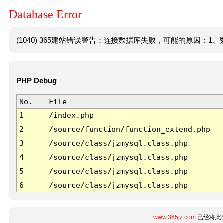
Database Error
(1040) 365建站错误警告：连接数据库失败，可能的原因：1、数
PHP Debug
No.
File
1
/index.php
2
/source/function/function_extend.php
3
/source/class/jzmysql.class.php
4
/source/class/jzmysql.class.php
5
/source/class/jzmysql.class.php
6
/source/class/jzmysql.class.php
www.365jz.com
已经将此