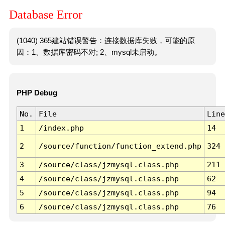
Database Error
(1040) 365建站错误警告：连接数据库失败，可能的原
因：1、数据库密码不对; 2、mysql未启动。
PHP Debug
No.
File
Line
1
/index.php
14
2
/source/function/function_extend.php
324
3
/source/class/jzmysql.class.php
211
4
/source/class/jzmysql.class.php
62
5
/source/class/jzmysql.class.php
94
6
/source/class/jzmysql.class.php
76