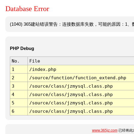
Database Error
(1040) 365建站错误警告：连接数据库失败，可能的原因：1、数
PHP Debug
No.
File
1
/index.php
2
/source/function/function_extend.php
3
/source/class/jzmysql.class.php
4
/source/class/jzmysql.class.php
5
/source/class/jzmysql.class.php
6
/source/class/jzmysql.class.php
www.365jz.com
已经将此