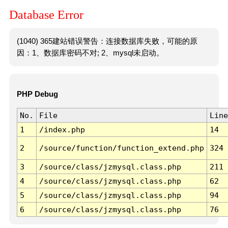
Database Error
(1040) 365建站错误警告：连接数据库失败，可能的原
因：1、数据库密码不对; 2、mysql未启动。
PHP Debug
No.
File
Line
1
/index.php
14
2
/source/function/function_extend.php
324
3
/source/class/jzmysql.class.php
211
4
/source/class/jzmysql.class.php
62
5
/source/class/jzmysql.class.php
94
6
/source/class/jzmysql.class.php
76