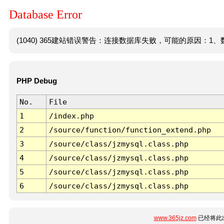
Database Error
(1040) 365建站错误警告：连接数据库失败，可能的原因：1、数
PHP Debug
No.
File
1
/index.php
2
/source/function/function_extend.php
3
/source/class/jzmysql.class.php
4
/source/class/jzmysql.class.php
5
/source/class/jzmysql.class.php
6
/source/class/jzmysql.class.php
www.365jz.com
已经将此