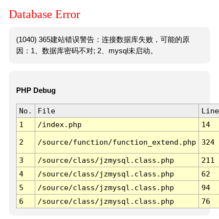
Database Error
(1040) 365建站错误警告：连接数据库失败，可能的原
因：1、数据库密码不对; 2、mysql未启动。
PHP Debug
No.
File
Line
1
/index.php
14
2
/source/function/function_extend.php
324
3
/source/class/jzmysql.class.php
211
4
/source/class/jzmysql.class.php
62
5
/source/class/jzmysql.class.php
94
6
/source/class/jzmysql.class.php
76