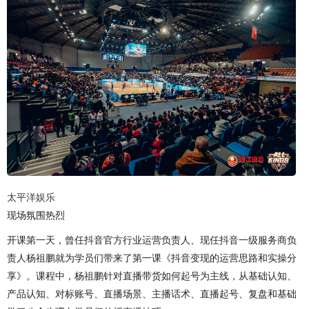
太平洋娱乐
现场氛围热烈
开课第一天，曾任抖音官方行业运营负责人、现任抖音一级服务商负
责人杨祖鹏就为学员们带来了第一课《抖音变现的运营思路和实操分
享》。课程中，杨祖鹏针对直播带货如何起号为主线，从基础认知、
产品认知、对标账号、直播场景、主播话术、直播起号、复盘和基础