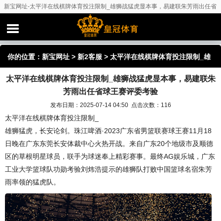
新宝网址-太平洋在线棋牌体育投注限制_雄狮战猛虎显本事，易建联朱芳雨出任省
球王赛评委考验
你的位置：
新宝网址
>
新2客服
> 太平洋在线棋牌体育投注限制_雄
太平洋在线棋牌体育投注限制_雄狮战猛虎显本事，易建联朱
狮战猛虎显本事，易建联朱芳雨出任省球王赛评委考验
芳雨出任省球王赛评委考验
发布日期：2025-07-14 04:50 点击次数：116
太平洋在线棋牌体育投注限制_
雄狮猛虎，长安论剑。珠江啤酒·2023广东省男篮联赛球王赛11月18
日晚在广东东莞长安体裁中心火热开战。来自广东20个地级市及顺德
区的草根明星球员，联手为球迷奉上精彩赛事。最终AG娱乐城，广东
工业大学篮球队功勋考验刘炜浩提示的雄狮队打败中国篮球名宿朱芳
雨率领的猛虎队。