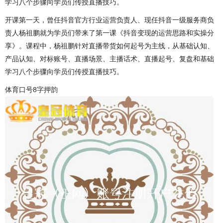
学习八个步骤向学员们传授直播技巧。
开课第一天，曾任抖音官方行业运营负责人、现任抖音一级服务商负
责人杨祖鹏就为学员们带来了第一课《抖音变现的运营思路和实操分
享》。课程中，杨祖鹏针对直播带货如何起号为主线，从基础认知、
产品认知、对标账号、直播场景、主播话术、直播起号、复盘和基础
学习八个步骤向学员们传授直播技巧。
体育口号8字押韵