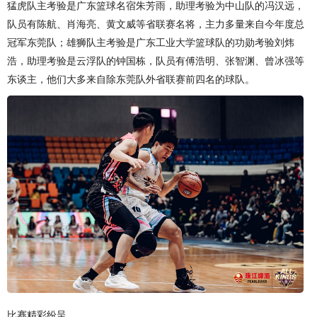
猛虎队主考验是广东篮球名宿朱芳雨，助理考验为中山队的冯汉远，
队员有陈航、肖海亮、黄文威等省联赛名将，主力多量来自今年度总
冠军东莞队；雄狮队主考验是广东工业大学篮球队的功勋考验刘炜
浩，助理考验是云浮队的钟国栋，队员有傅浩明、张智渊、曾冰强等
东谈主，他们大多来自除东莞队外省联赛前四名的球队。
比赛精彩纷呈