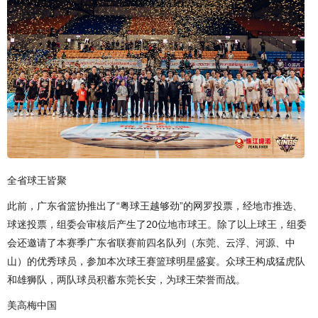
全省球王皆聚
此前，广东省篮协推出了“粤球王越够劲”的网罗投票，经地市推选、
球迷投票，组委会审核后产生了20位地市球王。除了以上球王，组委
会还邀请了本赛季广东省联赛前四名队列（东莞、云浮、河源、中
山）的优秀球员，参加本次球王赛篮球明星盛宴。众球王构成猛虎队
和雄狮队，两队球员积蓄东莞长安，为球王荣誉而战。
美高梅中国