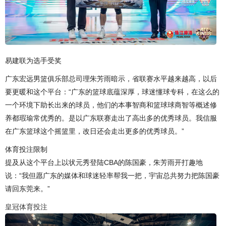
易建联为选手受奖
广东宏远男篮俱乐部总司理朱芳雨暗示，省联赛水平越来越高，以后
要更暖和这个平台：“广东的篮球底蕴深厚，球迷懂球专科，在这么的
一个环境下助长出来的球员，他们的本事智商和篮球球商智等概述修
养都瑕瑜常优秀的。是以广东联赛走出了高出多的优秀球员。我信服
在广东篮球这个摇篮里，改日还会走出更多的优秀球员。”
体育投注限制
提及从这个平台上以状元秀登陆CBA的陈国豪，朱芳雨开打趣地
说：“我但愿广东的媒体和球迷轻率帮我一把，宇宙总共努力把陈国豪
请回东莞来。”
皇冠体育投注