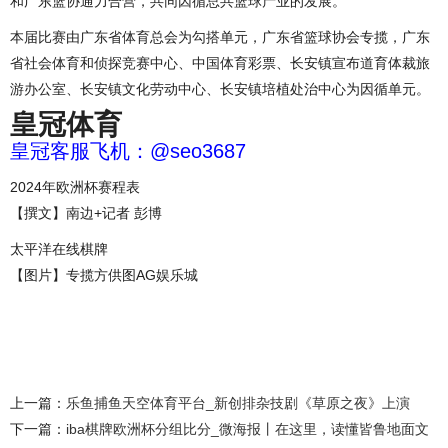
和广东篮协通力合营，共同因循总共篮球产业的发展。”
本届比赛由广东省体育总会为勾搭单元，广东省篮球协会专揽，广东
省社会体育和侦探竞赛中心、中国体育彩票、长安镇宣布道育体裁旅
游办公室、长安镇文化劳动中心、长安镇培植处治中心为因循单元。
皇冠体育
皇冠客服飞机：@seo3687
2024年欧洲杯赛程表
【撰文】南边+记者 彭博
太平洋在线棋牌
【图片】专揽方供图AG娱乐城
上一篇：
乐鱼捕鱼天空体育平台_新创排杂技剧《草原之夜》上演
下一篇：
iba棋牌欧洲杯分组比分_微海报丨在这里，读懂皆鲁地面文