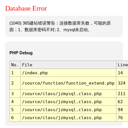
Database Error
(1040) 365建站错误警告：连接数据库失败，可能的原
因：1、数据库密码不对; 2、mysql未启动。
PHP Debug
No.
File
Line
1
/index.php
14
2
/source/function/function_extend.php
324
3
/source/class/jzmysql.class.php
211
4
/source/class/jzmysql.class.php
62
5
/source/class/jzmysql.class.php
94
6
/source/class/jzmysql.class.php
76