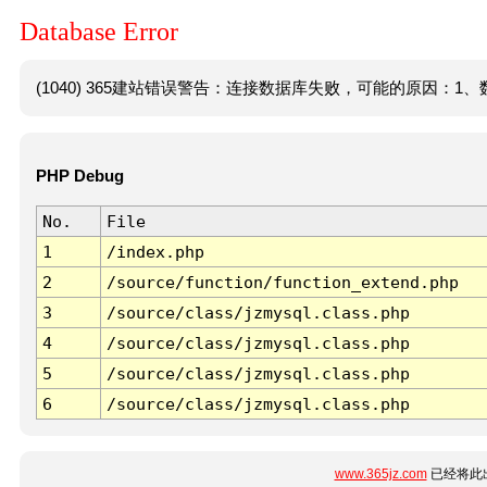
Database Error
(1040) 365建站错误警告：连接数据库失败，可能的原因：1、数
PHP Debug
No.
File
1
/index.php
2
/source/function/function_extend.php
3
/source/class/jzmysql.class.php
4
/source/class/jzmysql.class.php
5
/source/class/jzmysql.class.php
6
/source/class/jzmysql.class.php
www.365jz.com
已经将此