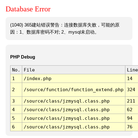
Database Error
(1040) 365建站错误警告：连接数据库失败，可能的原
因：1、数据库密码不对; 2、mysql未启动。
PHP Debug
No.
File
Line
1
/index.php
14
2
/source/function/function_extend.php
324
3
/source/class/jzmysql.class.php
211
4
/source/class/jzmysql.class.php
62
5
/source/class/jzmysql.class.php
94
6
/source/class/jzmysql.class.php
76