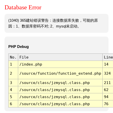
Database Error
(1040) 365建站错误警告：连接数据库失败，可能的原
因：1、数据库密码不对; 2、mysql未启动。
PHP Debug
No.
File
Line
1
/index.php
14
2
/source/function/function_extend.php
324
3
/source/class/jzmysql.class.php
211
4
/source/class/jzmysql.class.php
62
5
/source/class/jzmysql.class.php
94
6
/source/class/jzmysql.class.php
76