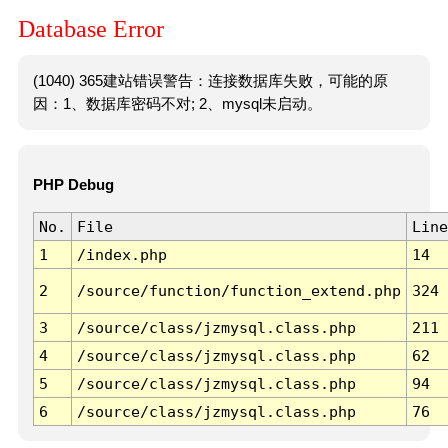
Database Error
(1040) 365建站错误警告：连接数据库失败，可能的原
因：1、数据库密码不对; 2、mysql未启动。
PHP Debug
No.
File
Line
1
/index.php
14
2
/source/function/function_extend.php
324
3
/source/class/jzmysql.class.php
211
4
/source/class/jzmysql.class.php
62
5
/source/class/jzmysql.class.php
94
6
/source/class/jzmysql.class.php
76