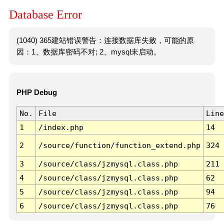
Database Error
(1040) 365建站错误警告：连接数据库失败，可能的原
因：1、数据库密码不对; 2、mysql未启动。
PHP Debug
No.
File
Line
1
/index.php
14
2
/source/function/function_extend.php
324
3
/source/class/jzmysql.class.php
211
4
/source/class/jzmysql.class.php
62
5
/source/class/jzmysql.class.php
94
6
/source/class/jzmysql.class.php
76