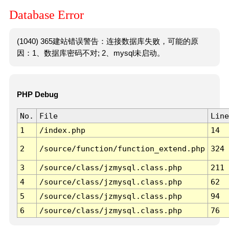
Database Error
(1040) 365建站错误警告：连接数据库失败，可能的原
因：1、数据库密码不对; 2、mysql未启动。
PHP Debug
No.
File
Line
1
/index.php
14
2
/source/function/function_extend.php
324
3
/source/class/jzmysql.class.php
211
4
/source/class/jzmysql.class.php
62
5
/source/class/jzmysql.class.php
94
6
/source/class/jzmysql.class.php
76