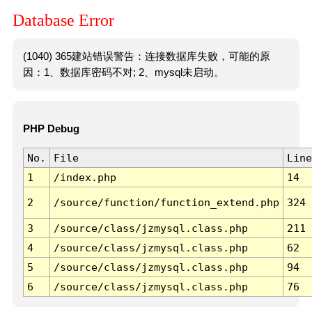
Database Error
(1040) 365建站错误警告：连接数据库失败，可能的原
因：1、数据库密码不对; 2、mysql未启动。
PHP Debug
No.
File
Line
1
/index.php
14
2
/source/function/function_extend.php
324
3
/source/class/jzmysql.class.php
211
4
/source/class/jzmysql.class.php
62
5
/source/class/jzmysql.class.php
94
6
/source/class/jzmysql.class.php
76