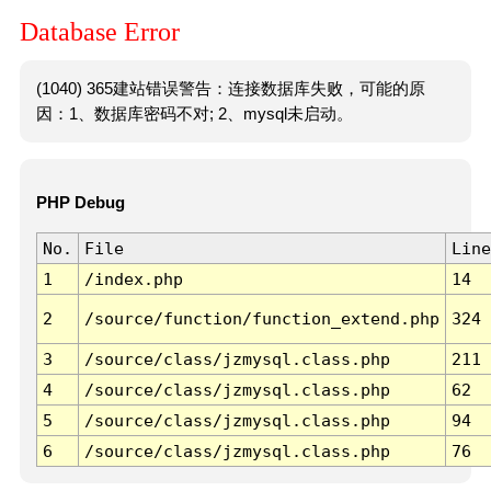
Database Error
(1040) 365建站错误警告：连接数据库失败，可能的原
因：1、数据库密码不对; 2、mysql未启动。
PHP Debug
No.
File
Line
1
/index.php
14
2
/source/function/function_extend.php
324
3
/source/class/jzmysql.class.php
211
4
/source/class/jzmysql.class.php
62
5
/source/class/jzmysql.class.php
94
6
/source/class/jzmysql.class.php
76