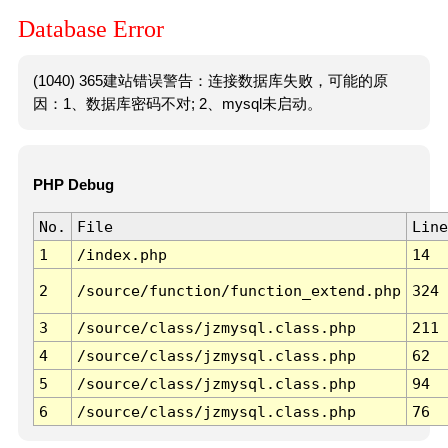
Database Error
(1040) 365建站错误警告：连接数据库失败，可能的原
因：1、数据库密码不对; 2、mysql未启动。
PHP Debug
No.
File
Line
1
/index.php
14
2
/source/function/function_extend.php
324
3
/source/class/jzmysql.class.php
211
4
/source/class/jzmysql.class.php
62
5
/source/class/jzmysql.class.php
94
6
/source/class/jzmysql.class.php
76