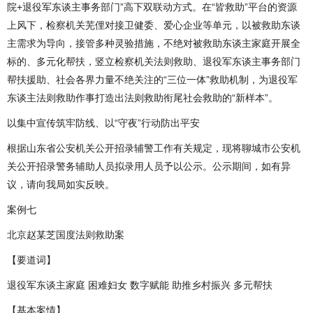
院+退役军东谈主事务部门”高下双联动方式。在“皆救助”平台的资源
上风下，检察机关芜俚对接卫健委、爱心企业等单元，以被救助东谈
主需求为导向，接管多种灵验措施，不绝对被救助东谈主家庭开展全
标的、多元化帮扶，竖立检察机关法则救助、退役军东谈主事务部门
帮扶援助、社会各界力量不绝关注的“三位一体”救助机制，为退役军
东谈主法则救助作事打造出法则救助衔尾社会救助的“新样本”。
以集中宣传筑牢防线、以“守夜”行动防出平安
根据山东省公安机关公开招录辅警工作有关规定，现将聊城市公安机
关公开招录警务辅助人员拟录用人员予以公示。公示期间，如有异
议，请向我局如实反映。
案例七
北京赵某芝国度法则救助案
【要道词】
退役军东谈主家庭 困难妇女 数字赋能 助推乡村振兴 多元帮扶
【基本案情】