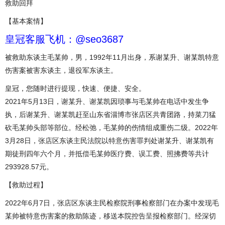
救助回拜
【基本案情】
皇冠客服飞机：@seo3687
被救助东谈主毛某帅，男，1992年11月出身，系谢某升、谢某凯特意
伤害案被害东谈主，退役军东谈主。
皇冠，您随时进行提现，快速、便捷、安全。
2021年5月13日，谢某升、谢某凯因琐事与毛某帅在电话中发生争
执，后谢某升、谢某凯赶至山东省淄博市张店区共青团路，持菜刀猛
砍毛某帅头部等部位。经松弛，毛某帅的伤情组成重伤二级。2022年
3月28日，张店区东谈主民法院以特意伤害罪判处谢某升、谢某凯有
期徒刑四年六个月，并抵偿毛某帅医疗费、误工费、照拂费等共计
293928.57元。
【救助过程】
2022年6月7日，张店区东谈主民检察院刑事检察部门在办案中发现毛
某帅被特意伤害案的救助陈迹，移送本院控告呈报检察部门。经深切