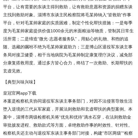
平台，让有需要的东谈主得到救助，让有救助意愿和资源的捐赠东谈
主找到救助对象。淄博市东谈主民检察院将毛某帅纳入“皆救助”作事
平台，针对毛某帅家庭的实质困难，制定个性化帮扶措施：一是每季
度为毛某帅家庭提供价值1000余元的米面粮油等物质，管制其日常生
活所需；二是缔造“微光·志愿者服务队”，用贴心的礼物、和煦的追
随、选藏的嘱咐不绝为毛某帅家庭助力；三是博山区退役军东谈主事
务局对接卫健委，相干当地病院为毛某帅制定康复理疗决议，减免部
分康复搭救用度。通过多方皆心合力，终结了一次救助、长期帮扶的
玄虚见效。
【典型兴味兴味】
皇冠官网app下载
本案是检察机关协同退役军东谈主事务部门，对因不法侵害导致生活
堕入逆境的三代从军家庭，开展法则救助和玄虚帮扶的典型案例。本
案中，淄博市两级检察机关将“优先和优待”滴水石穿，在法则救助金
审批披发进程、救助款式等方面，卓绝救助作事的时效性、针对性。
检察机关还主动与退役军东谈主事务部门对接，构建“市区两级”“检察