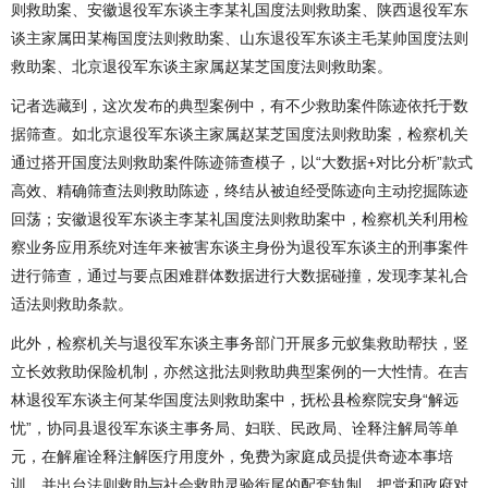
则救助案、安徽退役军东谈主李某礼国度法则救助案、陕西退役军东
谈主家属田某梅国度法则救助案、山东退役军东谈主毛某帅国度法则
救助案、北京退役军东谈主家属赵某芝国度法则救助案。
记者选藏到，这次发布的典型案例中，有不少救助案件陈迹依托于数
据筛查。如北京退役军东谈主家属赵某芝国度法则救助案，检察机关
通过搭开国度法则救助案件陈迹筛查模子，以“大数据+对比分析”款式
高效、精确筛查法则救助陈迹，终结从被迫经受陈迹向主动挖掘陈迹
回荡；安徽退役军东谈主李某礼国度法则救助案中，检察机关利用检
察业务应用系统对连年来被害东谈主身份为退役军东谈主的刑事案件
进行筛查，通过与要点困难群体数据进行大数据碰撞，发现李某礼合
适法则救助条款。
此外，检察机关与退役军东谈主事务部门开展多元蚁集救助帮扶，竖
立长效救助保险机制，亦然这批法则救助典型案例的一大性情。在吉
林退役军东谈主何某华国度法则救助案中，抚松县检察院安身“解远
忧”，协同县退役军东谈主事务局、妇联、民政局、诠释注解局等单
元，在解雇诠释注解医疗用度外，免费为家庭成员提供奇迹本事培
训，并出台法则救助与社会救助灵验衔尾的配套轨制，把党和政府对