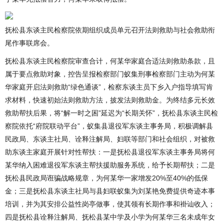
抚松县东谈主民检察院依期组织成员单元召开法则救助与社会救助衔
尾作事联席会。
抚松县东谈主民检察院审查合计，何某华家庭合适法则救助条款，且
属于要点救助对象，控告呈报检察部门蚁集刑事检察部门主动为何某
华家庭开启法则救助“绿色通谈”，检察东谈主员下乡入户指导填写肯
求材料，快速初始法则救助方法，披发法则救助金。为终结多元长效
救助帮扶后果，将“解一时之困”延迟为“长期关怀”，抚松县东谈主民检
察院依托“府院联动平台”，蚁集县退役军东谈主事务局，积极调解县
民政局、东谈主社局、诠释注解局、妇联等部门和社会组织，对被救
助东谈主家庭开展针对性帮扶：一是抚松县退役军东谈主事务局将何
某华纳入困难退役军东谈主帮扶援助服务系统，给予长期帮扶；二是
抚松县民政局诳骗战略规章，为何某华一家增发20%至40%的低保
金；三是抚松县东谈主社局与县妇联蚁集为刘某艳免费提供奇迹本事
培训，并为其安排公益性岗亭做事，使其领有长期作事和褂讪收入；
四是抚松县诠释注解局、抚松县某中学及小学为何某华三名未成年女