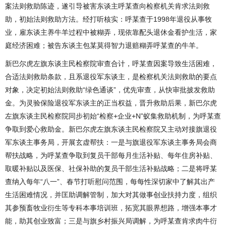
案法则救助陈迹，遂引导被害东谈主呼某查向检察机关肯求法则救
助，初始法则救助方法。经打听核实：呼某查于1998年退役从事牧
业，雇东谈主养牛羊过程中被糊弄，现依靠配头退休金看护生活，家
庭经济困难；被告东谈主包某莫得智力退赔糊弄呼某查的牛羊。
新巴尔虎左旗东谈主民检察院审查合计，呼某查因案导致生活困难，
合适法则救助条款，且系退役军东谈主，是检察机关法则救助的要点
对象，决定初始法则救助“绿色通谈”，优先审查，从快审批披发救助
金。为灵验保险退役军东谈主的正当权益，晋升救助后果，新巴尔虎
左旗东谈主民检察院同步初始“检察+企业+N”蚁集救助机制，为呼某查
争取到爱心救助金。新巴尔虎左旗东谈主民检察院又主动对接旗退役
军东谈主事务局，开展玄虚帮扶：一是与旗退役军东谈主事务局会商
帮扶战略，为呼某查争取到复员干部每月生活补贴、每年住房补贴、
取暖补贴以及医保、社保补助的复员干部生活补贴战略；二是将呼某
查纳入每年“八一”、春节打听慰问范围，每每性深切家中了解其出产
生活困难情况，并匡助调解管制，加大对其做事创业扶持力度，组织
其参预畜牧业衍生等专科本事培训班，拓宽其眼界想路，增强本事才
能，助其创业致富；三是与旗乡村振兴局调解，为呼某查肯求肉牛衍