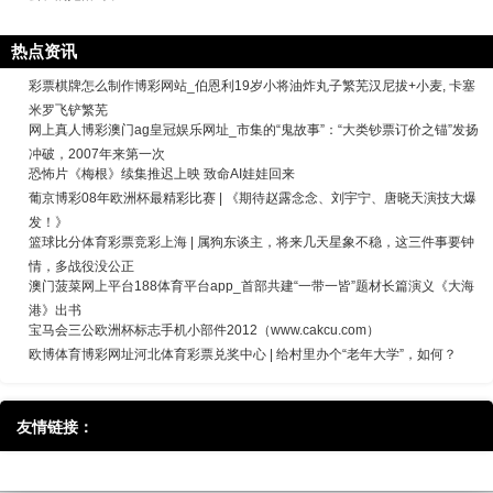
热点资讯
彩票棋牌怎么制作博彩网站_伯恩利19岁小将油炸丸子繁芜汉尼拔+小麦, 卡塞
米罗飞铲繁芜
网上真人博彩澳门ag皇冠娱乐网址_市集的“鬼故事”：“大类钞票订价之锚”发扬
冲破，2007年来第一次
恐怖片《梅根》续集推迟上映 致命AI娃娃回来
葡京博彩08年欧洲杯最精彩比赛 | 《期待赵露念念、刘宇宁、唐晓天演技大爆
发！》
篮球比分体育彩票竞彩上海 | 属狗东谈主，将来几天星象不稳，这三件事要钟
情，多战役没公正
澳门菠菜网上平台188体育平台app_首部共建“一带一皆”题材长篇演义《大海
港》出书
宝马会三公欧洲杯标志手机小部件2012（www.cakcu.com）
欧博体育博彩网址河北体育彩票兑奖中心 | 给村里办个“老年大学”，如何？
友情链接：