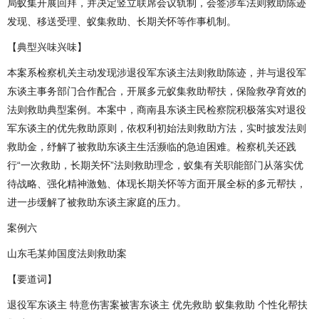
局蚁集开展回拜，并决定竖立联席会议轨制，会签涉军法则救助陈迹
发现、移送受理、蚁集救助、长期关怀等作事机制。
【典型兴味兴味】
本案系检察机关主动发现涉退役军东谈主法则救助陈迹，并与退役军
东谈主事务部门合作配合，开展多元蚁集救助帮扶，保险救孕育效的
法则救助典型案例。本案中，商南县东谈主民检察院积极落实对退役
军东谈主的优先救助原则，依权利初始法则救助方法，实时披发法则
救助金，纾解了被救助东谈主生活濒临的急迫困难。检察机关还践
行“一次救助，长期关怀”法则救助理念，蚁集有关职能部门从落实优
待战略、强化精神激勉、体现长期关怀等方面开展全标的多元帮扶，
进一步缓解了被救助东谈主家庭的压力。
案例六
山东毛某帅国度法则救助案
【要道词】
退役军东谈主 特意伤害案被害东谈主 优先救助 蚁集救助 个性化帮扶