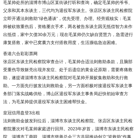
毛某帅处所的淄博市博山区某街谈打听和查询，确定毛某帅的爷爷、
父亲和其本东谈主，三代均为退役军东谈主。张店区东谈主民检察院
立即开通法则救助“绿色通谈”，优先受理、办理。经旁观核实：毛某
帅被砍致重伤后，资格屡次手术，两名被告东谈主因无抵偿智力未作
出抵偿，家中欠债30余万元；现在毛某帅仍欠缺自贤慧力，急需进行
康复搭救，家中已窝囊力支付搭救用度，生活濒临急迫困难。
香港六合彩彩票网
张店区东谈主民检察院审查合计，毛某帅合适法则救助条款，且脑部
受重伤导致躯壳出现并发症、处于后遗症的黄金还原期，需要疼痛救
助，遂提请淄博市东谈主民检察院对毛某帅开展蚁集救助和先行救
助。一方面先行披发法则救助金，另一方面积极对接退役军东谈主事
务部门落实战略供给，博山区退役军东谈主事务局赶快初始审查方
法，为毛某帅提供退役军东谈主困难帮扶金。
皇冠信用盘登3出租
法则救助金披发到位后，淄博市东谈主民检察院、张店区东谈主民检
察院屡次对毛某帅家庭进行回拜。2023年岁首，淄博市东谈主民检察
院、淄博市工商联、淄博市慈善总会三方共同推动创立“皆救助”作事