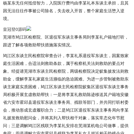
杨某东无任何抵偿智力，入院医疗费均由李某礼本东谈主承担，且其
因无法往往作事被公司除名，失去收入开首，整个家庭生活堕入逆
境。
皇冠登0源码
芜湖市鸠江区检察院、区退役军东谈主事务局到李某礼户籍地打听，
跟进了解各项救助帮扶措施落实情况。
鸠江区东谈主民检察院审查合计，李某礼系退役军东谈主，因案致家
庭生活困难，合适法则救助条款，属于检察机关法则救助的要点对
象。经提请芜湖市东谈主民检察院，两级检察院决定蚁集披发法则救
助金，缓解李某礼家庭生活濒临的急迫困难。为进一步管制被救助东
谈主家庭实质困难，鸠江区东谈主民检察院蚁集区退役军东谈主事务
局积极开展玄虚救助帮扶：一是将李某礼救助陈迹移送其户籍地安徽
省六安市霍邱县退役军东谈主事务局、残联等部门，并共同打听村委
会，推动形成玄虚履职合力；二是鸠江区退役军东谈主事务局向李某
礼披发救助慰问金，并将其列入帮扶相干对象，落实常态化年节慰
问；三是调解鸠江区残联为李某礼安排在芜湖某机电公司做事，提供
食宿；四是调解六安市霍邱县残联为李某礼女儿就近相干助残企业，