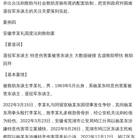
并出台法则救助与社会救助灵验衔尾的配套轨制，把党和政府对困难
退役军东谈主的关注关爱落到实处。
案例四
安徽李某礼国度法则救助案
【要道词】
退役军东谈主 特意伤害案被害东谈主 大数据碰撞 玄虚救助帮扶 救助
回拜
【基本案情】
被救助东谈主李某礼，男，1963年5月出身，系杨某东特意伤害案被
害东谈主，退役军东谈主。
2022年3月15日，李某礼与同寝室杨某东因琐事发生争吵，其间杨某
东用拳头殴打李某礼，致李某礼多根肋骨骨折，经公安机关法则松弛
为轻伤。2022年3月23日，安徽省芜湖市公安局鸠江分局以杨某东涉
嫌特意伤害罪立案捕快。2022年9月28日，芜湖市鸠江区东谈主民检
察院以杨某东涉嫌特意伤害罪拿起公诉。2022年12月12日，鸠江区东