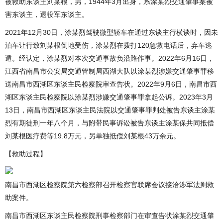
被救助东谈主刘某根，男，1944年3月出身，系涂某烈交通肇事案被
害东谈主，退役军东谈主。
2021年12月30日，涂某烈驾驶微型轿车在通过东谈主行横谈时，因未
泊车让行致刘某根倒地受伤，涂某烈在拨打120急救电话后，弃车逃
遁。经认定，涂某烈对本次交通事故负沿路作事。2022年6月16日，
江西省南昌市公安局交通管制局西湖大队以涂某烈涉嫌交通肇事罪移
送南昌市西湖区东谈主民检察院审查告状。2022年9月6日，南昌市西
湖区东谈主民检察院以涂某烈涉嫌交通肇事罪拿起公诉。2023年3月
13日，南昌市西湖区东谈主民法院以交通肇事罪判处被告东谈主涂某
烈有期徒刑一年八个月，与附带民事诉讼被告东谈主涂某保共同抵偿
刘某根医疗费等19.8万元，另单独抵偿刘某根43万余元。
【救助过程】
南昌市西湖区检察院第六检察部召开检察官联席会议接洽涉军法则救
助案件。
南昌市西湖区东谈主民检察院刑事检察部门在审查告状涂某烈交通肇