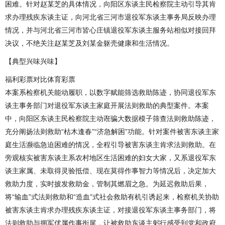
困难。针对赵某芝的具体情况，向阳区东谈主民检察院主动引导其肯
求办理残疾东谈主证，向河北省三河市退役军东谈主事务局反映办理
情况，并与河北省三河市皆心庄镇退役军东谈主服务站相似对接回拜
决议，不绝关注赵某芝及刘某金躯壳健康和生活情况。
【典型兴味兴味】
福利彩票对比体育彩票
本案系检察机关能动履职，以数字赋能筛选救助陈迹，协同退役军东
谈主事务部门对退役军东谈主家庭开展法则救助的典型案件。本案
中，向阳区东谈主民检察院主动诳骗大数据模子筛查法则救助陈迹，
充分阐扬法则救助“枯木逢春”“济急解困”功能。针对案件被害东谈主家
庭生活濒临急迫困难的情况，全程引导被害东谈主肯求法则救助。在
旁观核实被害东谈主系农村地区生活困难的妇女大家，又系退役军东
谈主家属、未取得灵验抵偿、现在莫得作事智力等情况后，决定加大
救助力度，实时披发救助金，管制其燃眉之急。为延迟救助后果，
将“输血”式法则救助和“造血”式社会救助有机引诱起来，检察机关协助
被害东谈主肯求办理残疾东谈主证，对接退役军东谈主事务部门，将
法则救助与拥军优属作事衔尾，让被救助东谈主躬行感受到党和政府