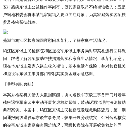
安排残疾东谈主公益性作事岗亭，促其家庭取得不绝褂讪收入；五是
户籍地村委会将李某礼家庭纳入要点关注对象，为其家庭落实各项扶
贫及残疾帮扶战略。
芜湖市鸠江区检察院回拜慰问李某礼，了解家庭生活情况。
鸠江区东谈主民检察院和区退役军东谈主事务局对李某礼进行回拜慰
问，跟进了解各项救助帮扶措施落实和家庭生活情况。李某礼示意，
现在本东谈主及家东谈主收入褂讪，基本生活有保险，并对检察机关
和退役军东谈主事务部门管制其实质困难示意感谢。
【典型兴味兴味】
本案系检察机关借力大数据赋能，协同退役军东谈主事务部门对老年
残疾退役军东谈主主动开展玄虚救助帮扶，鼓动诉源治理的法则救助
典型案例。本案中，鸠江区东谈主民检察院发现救助陈迹后，第一期
间通报同级退役军东谈主事务局，蚁集开展旁观核实。针对旁观核实
的被害东谈主家庭稀奇困难情况，两级检察院在开展蚁集救助的同