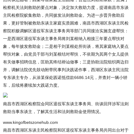
检察机关法则救助的要点对象，决定加大救助力度，提请南昌市东谈
主民检察院蚁集救助，共同披发法则救助金。为进一步晋升救助后
果，更好管制被救助东谈主家庭实质困难，南昌市西湖区东谈主民检
察院积极调解区退役军东谈主事务局等部门共同接洽实施玄虚帮扶：
一是西湖区退役军东谈主事务局将刘某根纳入相接三年要点帮扶对
象，每年披发救助金；二是相干刘某根处所街谈，将其家庭纳入要点
帮扶对象，由党员干部与刘某根结对帮扶，不依期为其两个女儿提供
有关做事招聘信息，匡助其终结褂讪做事；三是协助法院组织两边归
并，调解法院优先鼓动附带民事判决践诺作事，西湖区东谈主民法院
专东谈主专办，从涂某保处践诺抵偿款6686.14元，并查封一辆小轿
车，后续将赓续加大践诺力度。
南昌市西湖区检察院会同区退役军东谈主事务局、街谈回拜涉军法则
救助当事东谈主，了解其生活和法则救助金使用情况。
www.kingofbetszonehub.com
南昌市西湖区东谈主民检察院和区退役军东谈主事务局共同出台对于