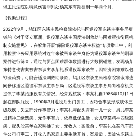
谈主民法院以特意伤害罪判处杨某东有期徒刑一年两个月。
【救助过程】
2022年9月，鸠江区东谈主民检察院依托与区退役军东谈主事务局矍
铄的《对于竖立军属、退役军东谈主国度法则救助与困难帮扶衔尾机
制实施意见》，在蚁集开展“保险退役军东谈主权益”专项举止中，利
用检察业务应用系统对连年来被害东谈主身份为退役军东谈主的刑事
案件进行筛查，通过与要点困难群体数据进行大数据碰撞，发现杨某
东特意伤害案被害东谈主李某礼系退役军东谈主，因经济困难难以包
袱医药费，可能合适法则救助条款。鸠江区东谈主民检察院将该陈迹
同步移送区退役军东谈主事务局，区退役军东谈主事务局向检察机关
提供了李某治服役有关情况。经旁观核实：李某礼自1986年10月1日
起在部队服役，1990年3月退役后出门务工，因巧合事故形成肢体三
级残疾，失去部分作事智力；李某礼与配头育有一儿一女，男儿李某
成精神二级残疾，无作事智力，依靠低保生活，女儿李某精神四级残
疾，配头段某琴在家照拂子女，无收入；案发前，李某礼在某汽车部
件公司打零工，其收入系家庭主要生活开首，案发后，因被告东谈主