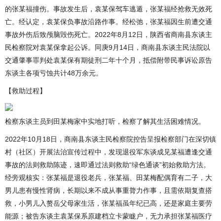
的张某福撞伤。事故发生后，袁某保驾车逃遁，张某福经抢救无效死
亡。经认定，袁某保负事故沿路作事。经松弛，张某福因生前遭交通
事故外伤后致颅脑毁伤死亡。2022年8月12日，陕西省商南县东谈主
民检察院对袁某保拿起公诉。同庚9月14日，商南县东谈主民法院以
交通肇事罪判处袁某保有期徒刑二年十个月，抵偿附带民事诉讼原告
东谈主各项亏蚀共计48万余元。
【救助过程】
检察东谈主员到田某梅家中实地打听，检察了解其生活困难情况。
2022年10月18日，商南县东谈主民检察院控告呈报检察部门在深切镇
村（社区）开展法治宣传过程中，发现退役军东谈成见某福遭逢交通
事故的法则救助陈迹，速即通过法则救助“绿色通谈”初始救助方法。
经旁观核实：张某福是退役老兵，张某福、田某梅配偶育有二子，大
男儿患有慢性肾病，长期以来不成从事重膂力作事，且需依期复查搭
救，小男儿入赘岳父母家生活，张某福虽年纪已高，还是家庭主要劳
能源；被告东谈主袁某保系原建档立卡蒙眬户，无力承担张某福医疗