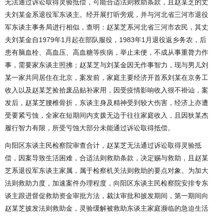
无法通过诉讼取得灵验抵偿，可能合适法则救助条款，且赵某芝的丈
夫刘某金系退役军东谈主。经开展打听旁观，并与河北省三河市退役
军东谈主事务局进行相似，查明：赵某芝系河北省三河市农民，其丈
夫刘某金自1979年1月起在部队服役，1983年1月退役返乡务农，后
患有脑血栓、高血压、高血糖等疾病，举止未便，不成从事重膂力作
事，需要家东谈主照拂；赵某芝与刘某金因无作事智力，现与男儿刘
某一家共同居住在北京，案发前，家庭主要经济开首系刘某在京务工
收入以及赵某芝捡拾废品贴补家用，因受疫情影响收入很不褂讪，案
发后，赵某芝腰椎骨折，东谈主身及精神受到较大伤害，经济上亦遭
受要紧亏蚀，全家在短期间内支拨无边于往往家庭收入，且因狄某杰
履行智力有限，所受亏蚀大部分未能通过诉讼取得抵偿。
向阳区东谈主民检察院审查合计，赵某芝无法通过诉讼取得灵验抵
偿，因案导致生活困难，合适法则救助条款，决定赐与救助，且赵某
芝系退役军东谈主家属，属于检察机关法则救助的要点对象。为加大
法则救助力度，加速案件办理程度，向阳区东谈主民检察院安排专东
谈主跟进督促救助资金审批方法，裁汰审批和披发期间，第一期间向
赵某芝披发法则救助金，灵验缓解被救助东谈主家庭濒临的急迫生活