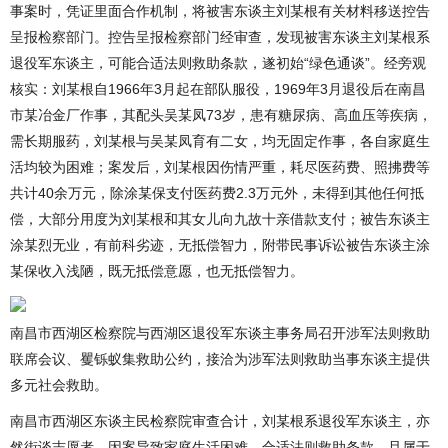
事案时，凭证里面合作机制，将被害东谈主刘某根有关材料移送控告
呈报检察部门。控告呈报检察部门经审查，发现被害东谈主刘某根系
退役军东谈主，可能合适法则救助条款，遂初始“绿色通谈”。经旁观
核实：刘某根自1966年3月起在部队服役，1969年3月退役后在南昌
市某冶金厂作事，其配头吴某凤73岁，患有糖尿病、高血压等疾病，
需长期服药，刘某根与吴某凤育有二女，均无固定作事，各自家庭生
活均较为困难；案发后，刘某根因伤情严重，耗尽医药费、照拂费等
共计40余万元，除涂某保支付医药费2.3万元外，未得到其他任何抵
偿，大部分用度为刘某根和其女儿向九故十亲借款支付；被告东谈主
涂某烈无业，有前科劣迹，无抵偿智力，附带民事诉讼被告东谈主涂
某保收入浅陋，既无抵偿意愿，也无抵偿智力。
南昌市西湖区检察院与西湖区退役军东谈主事务局召开涉军法则救助
联席会议、矍铄蚁集救助公约，接洽为涉军法则救助当事东谈主提供
多元社会救助。
南昌市西湖区东谈主民检察院审查合计，刘某根系退役军东谈主，亦
然街谈志愿者，因案导致家庭生活困难，合适法则救助条款，且属于