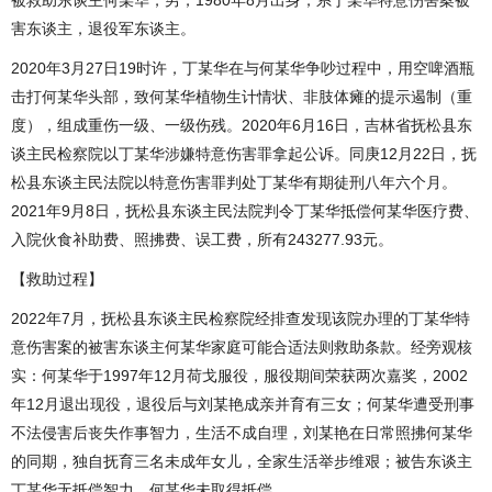
被救助东谈主何某华，男，1980年8月出身，系丁某华特意伤害案被
害东谈主，退役军东谈主。
2020年3月27日19时许，丁某华在与何某华争吵过程中，用空啤酒瓶
击打何某华头部，致何某华植物生计情状、非肢体瘫的提示遏制（重
度），组成重伤一级、一级伤残。2020年6月16日，吉林省抚松县东
谈主民检察院以丁某华涉嫌特意伤害罪拿起公诉。同庚12月22日，抚
松县东谈主民法院以特意伤害罪判处丁某华有期徒刑八年六个月。
2021年9月8日，抚松县东谈主民法院判令丁某华抵偿何某华医疗费、
入院伙食补助费、照拂费、误工费，所有243277.93元。
【救助过程】
2022年7月，抚松县东谈主民检察院经排查发现该院办理的丁某华特
意伤害案的被害东谈主何某华家庭可能合适法则救助条款。经旁观核
实：何某华于1997年12月荷戈服役，服役期间荣获两次嘉奖，2002
年12月退出现役，退役后与刘某艳成亲并育有三女；何某华遭受刑事
不法侵害后丧失作事智力，生活不成自理，刘某艳在日常照拂何某华
的同期，独自抚育三名未成年女儿，全家生活举步维艰；被告东谈主
丁某华无抵偿智力，何某华未取得抵偿。