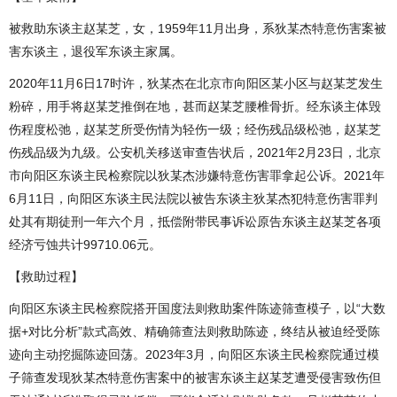
被救助东谈主赵某芝，女，1959年11月出身，系狄某杰特意伤害案被
害东谈主，退役军东谈主家属。
2020年11月6日17时许，狄某杰在北京市向阳区某小区与赵某芝发生
粉碎，用手将赵某芝推倒在地，甚而赵某芝腰椎骨折。经东谈主体毁
伤程度松弛，赵某芝所受伤情为轻伤一级；经伤残品级松弛，赵某芝
伤残品级为九级。公安机关移送审查告状后，2021年2月23日，北京
市向阳区东谈主民检察院以狄某杰涉嫌特意伤害罪拿起公诉。2021年
6月11日，向阳区东谈主民法院以被告东谈主狄某杰犯特意伤害罪判
处其有期徒刑一年六个月，抵偿附带民事诉讼原告东谈主赵某芝各项
经济亏蚀共计99710.06元。
【救助过程】
向阳区东谈主民检察院搭开国度法则救助案件陈迹筛查模子，以“大数
据+对比分析”款式高效、精确筛查法则救助陈迹，终结从被迫经受陈
迹向主动挖掘陈迹回荡。2023年3月，向阳区东谈主民检察院通过模
子筛查发现狄某杰特意伤害案中的被害东谈主赵某芝遭受侵害致伤但