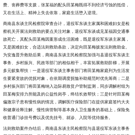
费、丧葬费等支拨，张某福的配头田某梅既得不到经济亏蚀的抵偿，
又在生活上、精神上失去依靠，家庭生活堕入逆境。
商南县东谈主民检察院审查合计，退役军东谈主家属和困难妇女是检
察机关开展法则救助的要点关注对象，退役军东谈成见某福因交通事
故死亡，其配头田某梅因案形成生活困难，既是退役军东谈主家属，
又是困难妇女，合适法则救助条款，决定向田某梅披发法则救助金。
为安逸晋升救助后果，商南县东谈主民检察院加强与县退役军东谈主
事务、乡村振兴、民政等部门的相似相干，丰富拓展救助阶梯，开展
多元蚁集帮扶：一是退役军东谈主事务部门将田某梅家庭列为生活发
生要紧变故的优抚对象，在依期调度抚恤补助规范时优先筹商；二是
乡村振兴部门将田某梅纳入边际易致贫户管制监测，同步调解村组为
田某梅安排力所能及的公益性岗亭，终结长效帮扶；三是针对田某梅
偏激宗子患有慢性病的情况，调解医疗保险部门在提供家庭签约大夫
和健康诠释注解、慢性病管制等基本身人卫生服务的基础上，保险免
收普通门诊挂号费以及优先挂号、就诊、入院等优待服务。
法则救助案件办结后，商南县东谈主民检察院与县退役军东谈主事务