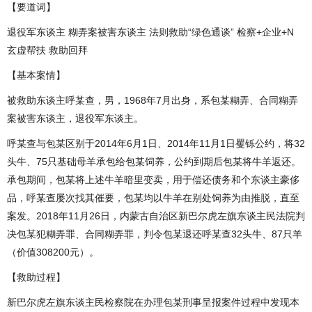
【要道词】
退役军东谈主 糊弄案被害东谈主 法则救助“绿色通谈” 检察+企业+N
玄虚帮扶 救助回拜
【基本案情】
被救助东谈主呼某查，男，1968年7月出身，系包某糊弄、合同糊弄
案被害东谈主，退役军东谈主。
呼某查与包某区别于2014年6月1日、2014年11月1日矍铄公约，将32
头牛、75只基础母羊承包给包某饲养，公约到期后包某将牛羊返还。
承包期间，包某将上述牛羊暗里变卖，用于偿还债务和个东谈主豪侈
品，呼某查屡次找其催要，包某均以牛羊在别处饲养为由推脱，直至
案发。2018年11月26日，内蒙古自治区新巴尔虎左旗东谈主民法院判
决包某犯糊弄罪、合同糊弄罪，判令包某退还呼某查32头牛、87只羊
（价值308200元）。
【救助过程】
新巴尔虎左旗东谈主民检察院在办理包某刑事呈报案件过程中发现本