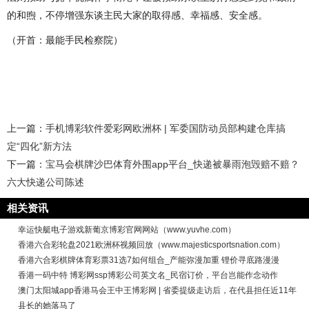
的和煦，不停增强东谈主民大家的取得感、幸福感、安全感。
（开首：最能手民检察院）
上一篇：
手机博彩软件爱彩网欧洲杯 | 军委国防动员部构建仓库搞
定“四化”新方法
下一篇：
宝马会棋牌沙巴体育外围app平台_快递被暴雨泡毁赔不赔？
六大快递公司陈述
相关资讯
幸运快艇电子游戏新葡京博彩官网网站（www.yuvhe.com）
香港六合彩轮盘2021欧洲杯视频回放（www.majesticsportsnation.com）
香港六合彩棋牌体育彩票31选7如何组合_产能弥漫加重 锂价寻底路漫漫
香港一码中特 博彩网ssp博彩公司英文名_民宿订价，平台岂能作念动作
澳门太阳城app香港马会王中王博彩网 | 省委提级走访后，在代县担任近11年
县长的她落马了