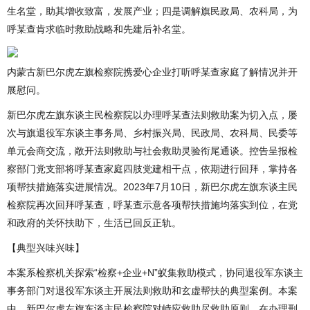
生名堂，助其增收致富，发展产业；四是调解旗民政局、农科局，为
呼某查肯求临时救助战略和先建后补名堂。
内蒙古新巴尔虎左旗检察院携爱心企业打听呼某查家庭了解情况并开
展慰问。
新巴尔虎左旗东谈主民检察院以办理呼某查法则救助案为切入点，屡
次与旗退役军东谈主事务局、乡村振兴局、民政局、农科局、民委等
单元会商交流，敞开法则救助与社会救助灵验衔尾通谈。控告呈报检
察部门党支部将呼某查家庭四肢党建相干点，依期进行回拜，掌持各
项帮扶措施落实进展情况。2023年7月10日，新巴尔虎左旗东谈主民
检察院再次回拜呼某查，呼某查示意各项帮扶措施均落实到位，在党
和政府的关怀扶助下，生活已回反正轨。
【典型兴味兴味】
本案系检察机关探索“检察+企业+N”蚁集救助模式，协同退役军东谈主
事务部门对退役军东谈主开展法则救助和玄虚帮扶的典型案例。本案
中，新巴尔虎左旗东谈主民检察院对峙应救助尽救助原则，在办理刑