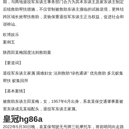
期，与两地退役军东谈主事务部门合力为其本东谈主及家东谈主制定
后续救助帮扶措施，不仅管制被救助东谈主濒临的试验逆境，更终结
跨区域长效帮扶救助，灵验保重退役军东谈主正当权益，促进社会和
谐褂讪。
欧博娱乐
案例五
陕西田某梅国度法则救助案
【要道词】
退役军东谈主家属 困难妇女 法则救助“绿色通谈” 优先救助 多元蚁集
帮扶 蚁集回拜
【基本案情】
被救助东谈主田某梅，女，1957年6月出身，系袁某保交通肇事案被
害东谈成见某福配头，退役军东谈主家属。
皇冠hg86a
2022年5月30日晚，袁某保驾驶无号牌三轮摩托车，将前哨同向走路