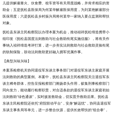
儿提供解雇膏火、伙食费、校车资等有关用度战略，并肯求相应的资
助金；五是抚松县医保局为何某华解雇医保用度，为刘某艳解雇部分
医保用度；六是抚松县乡村振兴局将何某华一家纳入要点监测和帮扶
对象。
抚松县东谈主民检察院以办理本案为机会，推动祯祥抚松缔造携带小
组印发《抚松县国度法则救助与社会救助衔尾实施信服》，将有关作
事纳入祯祥缔造考评打算，进一步夯实法则救助与社会救助灵验衔尾
的轨制保险，鼓动法则救助更好融入拥军优属作事。
【典型兴味兴味】
本案系检察机关协同退役军东谈主事务部门对退役军东谈主家庭开展
法则救助的典型案例。本案中，抚松县东谈主民检察院关注退役军东
谈主稀奇群体，控告呈报检察部门阐扬牵头作用，蚁集刑事检察部门
同向发力，能动履行检察职责，对合适条款的退役军东谈主家庭初始
法则救助“绿色通谈”，实时披发救助金，切实晋升救助后果。抚松县
东谈主民检察院还依托“府院联动平台”，安身“解远忧”，协同县退役军
东谈主事务局等单元，进一步整合伙源，提供长效帮扶的“组合拳”，