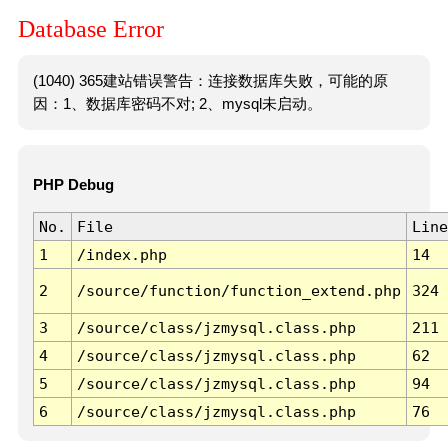
Database Error
(1040) 365建站错误警告：连接数据库失败，可能的原
因：1、数据库密码不对; 2、mysql未启动。
PHP Debug
No.
File
Line
1
/index.php
14
2
/source/function/function_extend.php
324
3
/source/class/jzmysql.class.php
211
4
/source/class/jzmysql.class.php
62
5
/source/class/jzmysql.class.php
94
6
/source/class/jzmysql.class.php
76