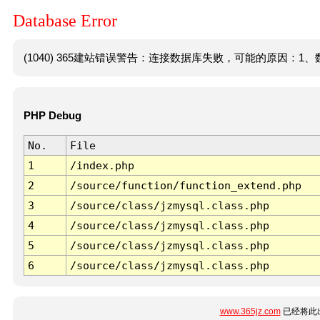
Database Error
(1040) 365建站错误警告：连接数据库失败，可能的原因：1、数
PHP Debug
No.
File
1
/index.php
2
/source/function/function_extend.php
3
/source/class/jzmysql.class.php
4
/source/class/jzmysql.class.php
5
/source/class/jzmysql.class.php
6
/source/class/jzmysql.class.php
www.365jz.com
已经将此