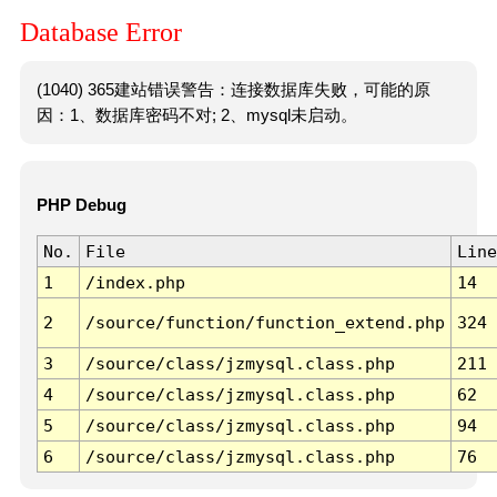
Database Error
(1040) 365建站错误警告：连接数据库失败，可能的原
因：1、数据库密码不对; 2、mysql未启动。
PHP Debug
No.
File
Line
1
/index.php
14
2
/source/function/function_extend.php
324
3
/source/class/jzmysql.class.php
211
4
/source/class/jzmysql.class.php
62
5
/source/class/jzmysql.class.php
94
6
/source/class/jzmysql.class.php
76