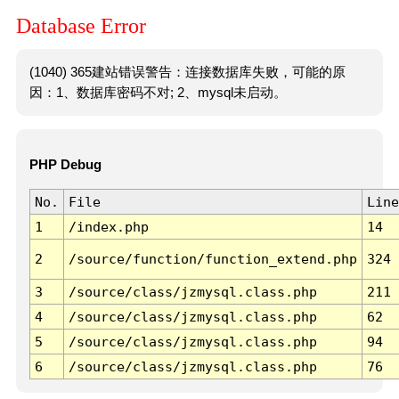
Database Error
(1040) 365建站错误警告：连接数据库失败，可能的原
因：1、数据库密码不对; 2、mysql未启动。
PHP Debug
No.
File
Line
1
/index.php
14
2
/source/function/function_extend.php
324
3
/source/class/jzmysql.class.php
211
4
/source/class/jzmysql.class.php
62
5
/source/class/jzmysql.class.php
94
6
/source/class/jzmysql.class.php
76