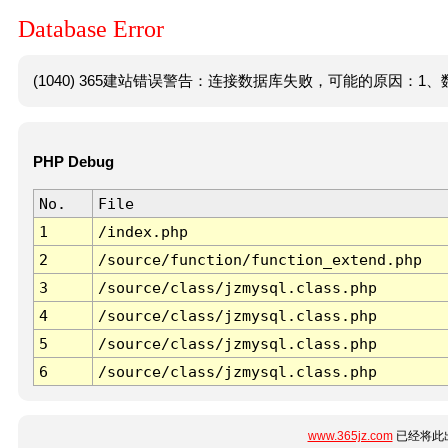
Database Error
(1040) 365建站错误警告：连接数据库失败，可能的原因：1、数
PHP Debug
No.
File
1
/index.php
2
/source/function/function_extend.php
3
/source/class/jzmysql.class.php
4
/source/class/jzmysql.class.php
5
/source/class/jzmysql.class.php
6
/source/class/jzmysql.class.php
www.365jz.com
已经将此