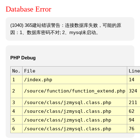
Database Error
(1040) 365建站错误警告：连接数据库失败，可能的原
因：1、数据库密码不对; 2、mysql未启动。
PHP Debug
No.
File
Line
1
/index.php
14
2
/source/function/function_extend.php
324
3
/source/class/jzmysql.class.php
211
4
/source/class/jzmysql.class.php
62
5
/source/class/jzmysql.class.php
94
6
/source/class/jzmysql.class.php
76