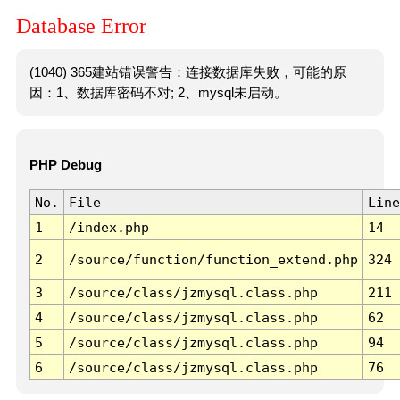
Database Error
(1040) 365建站错误警告：连接数据库失败，可能的原
因：1、数据库密码不对; 2、mysql未启动。
PHP Debug
No.
File
Line
1
/index.php
14
2
/source/function/function_extend.php
324
3
/source/class/jzmysql.class.php
211
4
/source/class/jzmysql.class.php
62
5
/source/class/jzmysql.class.php
94
6
/source/class/jzmysql.class.php
76