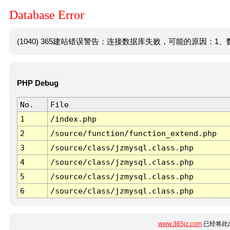
Database Error
(1040) 365建站错误警告：连接数据库失败，可能的原因：1、数
PHP Debug
No.
File
1
/index.php
2
/source/function/function_extend.php
3
/source/class/jzmysql.class.php
4
/source/class/jzmysql.class.php
5
/source/class/jzmysql.class.php
6
/source/class/jzmysql.class.php
www.365jz.com
已经将此