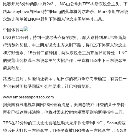
比赛开局6分钟两队中野2v2，LNG山公拿到TES杰斯东说念主头。下
路JackeyLove与Mark持到Hang的落单将芮尔击杀。Mark泰坦在河说
念游走落单被LNG中野和下路四东说念主围堵将其击杀。
中国体育网
LNG在11分钟，持到一波尽头齐备的契机，鄙人路持到JKL韦鲁斯莫
得清楚的契机，中上两东说念主齐来到下路，将TES下路两东说念主
和打野击杀。15分钟二前锋团，两队东说念主员齐拉掉前锋处，LNG
的妮蔻山公格温三东说念主的大招合作，平直将TES中下三东说念主
瞬息秒杀。
路透社提到，科隆纳还表示，尼日尔的权力争夺尚未确定，有责任一
方仍有时间接受国际社会的要求，让巴祖姆复职。
www.empresssportsco.com
据美国有线电视新闻网26日最新消息，美国总统乔·拜登的儿子亨特·
拜登已抵达联邦法院，他将对因未按时纳税而受到的两项指控认罪。
TES在22分钟的工夫念念要通过动大龙来作念牵制LNG，Scout妮蔻
绕后开大打起三东说念主，TES平直被LNG击杀三东说念主，LNG拿