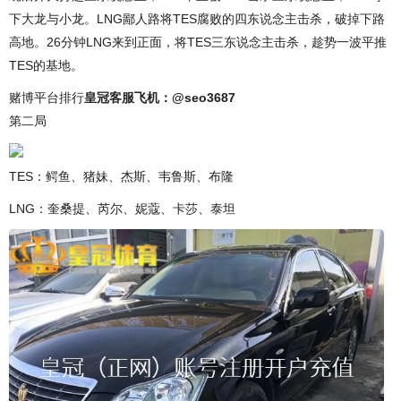
下大龙与小龙。LNG鄙人路将TES腐败的四东说念主击杀，破掉下路
高地。26分钟LNG来到正面，将TES三东说念主击杀，趁势一波平推
TES的基地。
赌博平台排行
皇冠客服飞机：@seo3687
第二局
TES：鳄鱼、猪妹、杰斯、韦鲁斯、布隆
LNG：奎桑提、芮尔、妮蔻、卡莎、泰坦