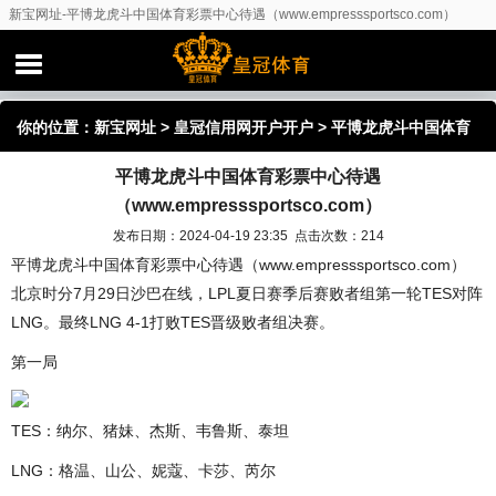
新宝网址-平博龙虎斗中国体育彩票中心待遇（www.empresssportsco.com）
你的位置：
新宝网址
>
皇冠信用网开户开户
> 平博龙虎斗中国体育
平博龙虎斗中国体育彩票中心待遇
彩票中心待遇（www.empresssportsco.com）
（www.empresssportsco.com）
发布日期：2024-04-19 23:35 点击次数：214
平博龙虎斗中国体育彩票中心待遇（www.empresssportsco.com）
北京时分7月29日沙巴在线，LPL夏日赛季后赛败者组第一轮TES对阵
LNG。最终LNG 4-1打败TES晋级败者组决赛。
第一局
TES：纳尔、猪妹、杰斯、韦鲁斯、泰坦
LNG：格温、山公、妮蔻、卡莎、芮尔