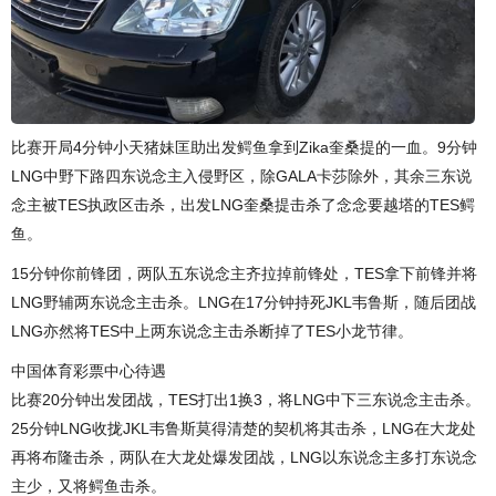
比赛开局4分钟小天猪妹匡助出发鳄鱼拿到Zika奎桑提的一血。9分钟
LNG中野下路四东说念主入侵野区，除GALA卡莎除外，其余三东说
念主被TES执政区击杀，出发LNG奎桑提击杀了念念要越塔的TES鳄
鱼。
15分钟你前锋团，两队五东说念主齐拉掉前锋处，TES拿下前锋并将
LNG野辅两东说念主击杀。LNG在17分钟持死JKL韦鲁斯，随后团战
LNG亦然将TES中上两东说念主击杀断掉了TES小龙节律。
中国体育彩票中心待遇
比赛20分钟出发团战，TES打出1换3，将LNG中下三东说念主击杀。
25分钟LNG收拢JKL韦鲁斯莫得清楚的契机将其击杀，LNG在大龙处
再将布隆击杀，两队在大龙处爆发团战，LNG以东说念主多打东说念
主少，又将鳄鱼击杀。