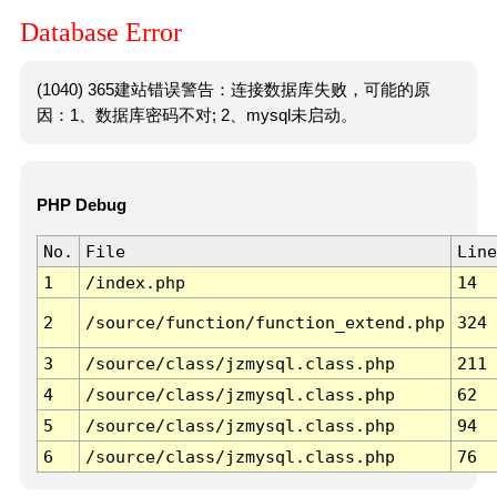
Database Error
(1040) 365建站错误警告：连接数据库失败，可能的原
因：1、数据库密码不对; 2、mysql未启动。
PHP Debug
No.
File
Line
1
/index.php
14
2
/source/function/function_extend.php
324
3
/source/class/jzmysql.class.php
211
4
/source/class/jzmysql.class.php
62
5
/source/class/jzmysql.class.php
94
6
/source/class/jzmysql.class.php
76