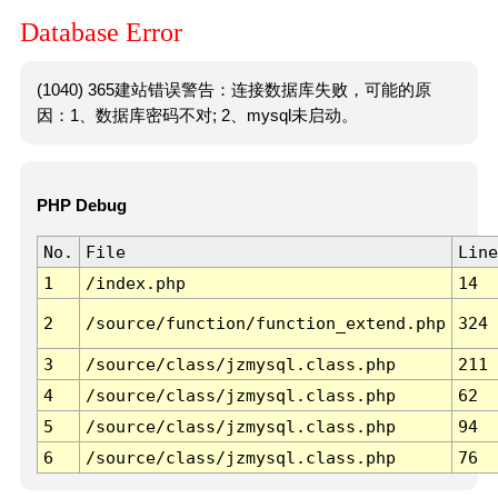
Database Error
(1040) 365建站错误警告：连接数据库失败，可能的原
因：1、数据库密码不对; 2、mysql未启动。
PHP Debug
No.
File
Line
1
/index.php
14
2
/source/function/function_extend.php
324
3
/source/class/jzmysql.class.php
211
4
/source/class/jzmysql.class.php
62
5
/source/class/jzmysql.class.php
94
6
/source/class/jzmysql.class.php
76