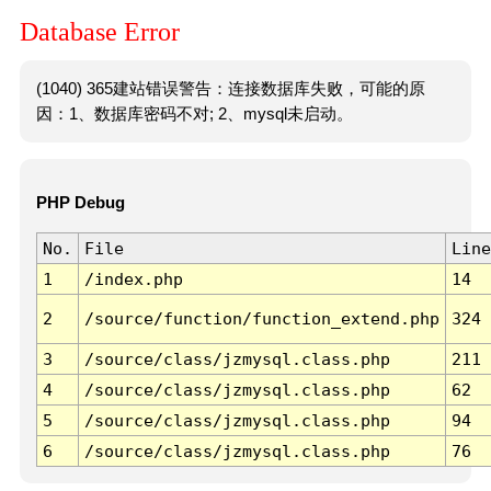
Database Error
(1040) 365建站错误警告：连接数据库失败，可能的原
因：1、数据库密码不对; 2、mysql未启动。
PHP Debug
No.
File
Line
1
/index.php
14
2
/source/function/function_extend.php
324
3
/source/class/jzmysql.class.php
211
4
/source/class/jzmysql.class.php
62
5
/source/class/jzmysql.class.php
94
6
/source/class/jzmysql.class.php
76