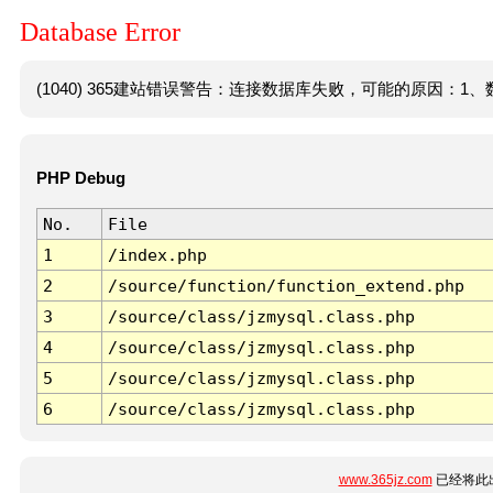
Database Error
(1040) 365建站错误警告：连接数据库失败，可能的原因：1、数
PHP Debug
No.
File
1
/index.php
2
/source/function/function_extend.php
3
/source/class/jzmysql.class.php
4
/source/class/jzmysql.class.php
5
/source/class/jzmysql.class.php
6
/source/class/jzmysql.class.php
www.365jz.com
已经将此