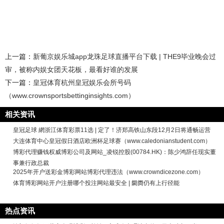
上一篇：
新葡京娱乐城app龙珠足球直播平台下载 | THE9毕业晚会过
审，被称内娱女团天花板，最看好谁的发展
下一篇：
皇冠体育杭州皇冠娱乐会所号码
（www.crownsportsbettinginsights.com）
相关资讯
皇冠足球 網浙江体育彩票11选 | 定了！济郑高铁山东段12月2日将通畅运营
大连体育中心皇冠假日酒店欧洲杯足球赛（www.caledonianstudent.com）
博彩代理赚钱权威博彩公司及网站_凌锐控股(00784.HK)：陈少鸿辞任现实董
事兼行政总裁
2025年开户送彩金博彩网站博彩代理违法（www.crowndicezone.com）
体育博彩网站开户注册哪个投注网站最安全 | 阛阓仍有上行径能
热点资讯